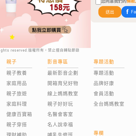
您同意我們的
條款
送出
F
rights reserved.版權所有，禁止擅自轉貼節錄
親子
影音專區
專題活動
親子教養
最新影音企劃
專題活動
家庭用品
開箱育兒好物
品牌好康
親子旅遊
線上媽媽教室
會員活動
家庭料理
親子好好玩
全台媽媽教室
健康百寶箱
名醫會客室
親子穿搭
名人說幸福
專欄
理財補助
哺乳先修班