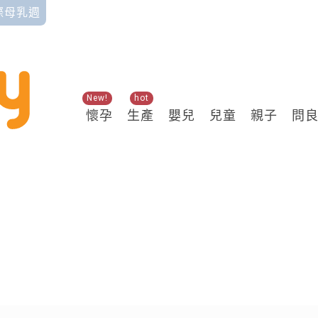
國際母乳週
New!
hot
懷孕
生產
嬰兒
兒童
親子
問
關鍵熱搜