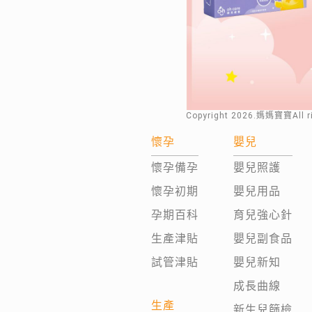
Copyright
2026
.媽媽寶寶All 
懷孕
嬰兒
懷孕備孕
嬰兒照護
懷孕初期
嬰兒用品
孕期百科
育兒強心針
生產津貼
嬰兒副食品
試管津貼
嬰兒新知
成長曲線
生產
新生兒篩檢