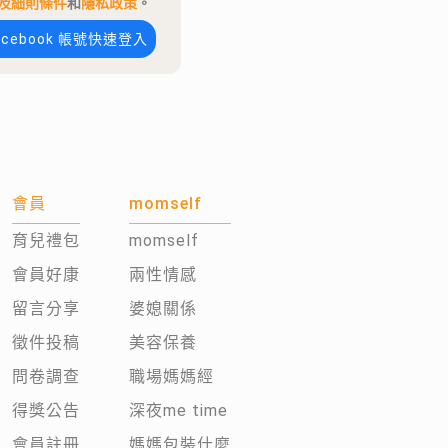
及細則條件
和
隱私政策
。
acebook 帳號快速登入
會員
momself
育兒禮包
momself
會員好康
兩性情感
留言分享
婆媳關係
徵件投稿
美容保養
問卷調查
職場媽媽經
得獎公告
深夜me time
會員註冊
媽媽包裝什麼