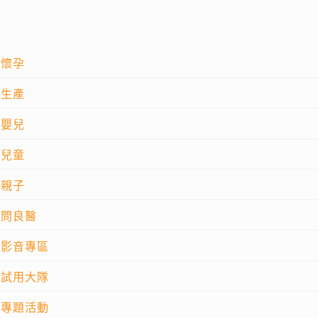
懷孕
生產
嬰兒
兒童
親子
問良醫
影音專區
試用大隊
專題活動