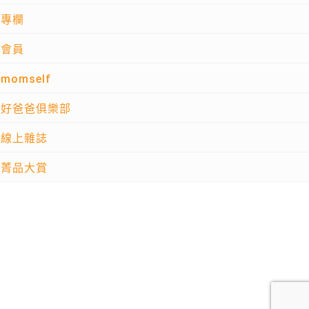
專欄
會員
momself
好爸爸俱樂部
線上雜誌
菁品大賞