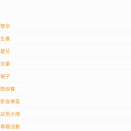
懷孕
生產
嬰兒
兒童
親子
問良醫
影音專區
試用大隊
專題活動