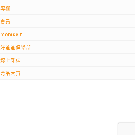
專欄
會員
momself
好爸爸俱樂部
線上雜誌
菁品大賞