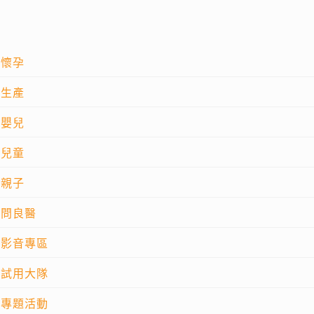
懷孕
生產
嬰兒
兒童
親子
問良醫
影音專區
試用大隊
專題活動