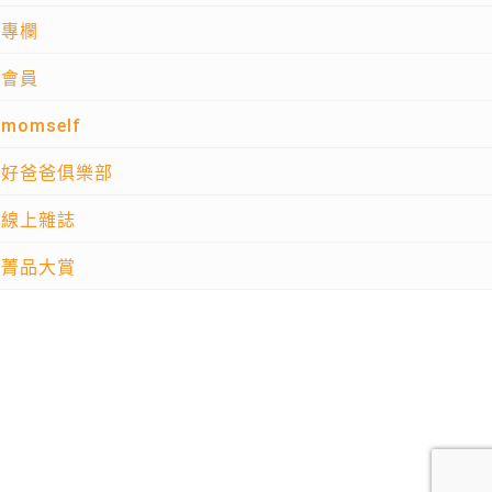
專欄
會員
momself
好爸爸俱樂部
線上雜誌
菁品大賞