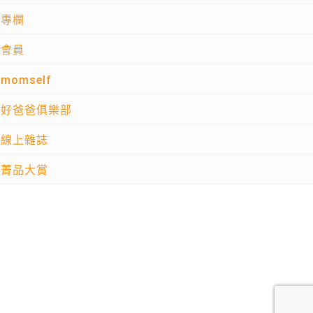
專欄
會員
momself
好爸爸俱樂部
線上雜誌
菁品大賞