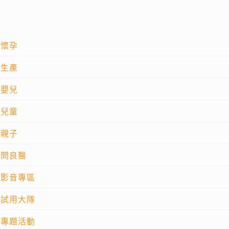
懷孕
生產
嬰兒
兒童
親子
問良醫
影音專區
試用大隊
專題活動