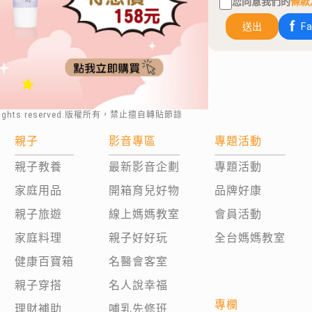
您同意我們的
條款
送出
F
rights reserved.版權所有，禁止擅自轉貼節錄
親子
影音專區
專題活動
親子教養
最新影音企劃
專題活動
家庭用品
開箱育兒好物
品牌好康
親子旅遊
線上媽媽教室
會員活動
家庭料理
親子好好玩
全台媽媽教室
健康百寶箱
名醫會客室
親子穿搭
名人說幸福
專欄
理財補助
哺乳先修班