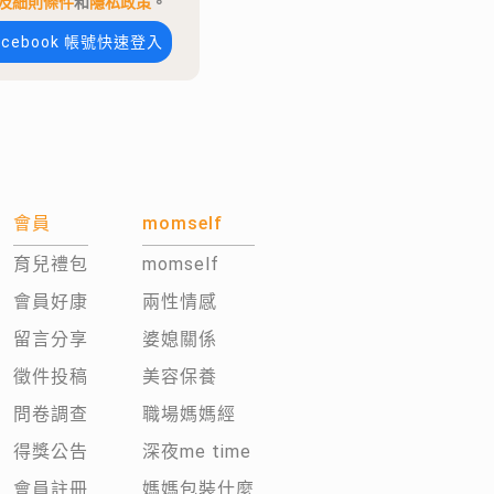
及細則條件
和
隱私政策
。
acebook 帳號快速登入
會員
momself
育兒禮包
momself
會員好康
兩性情感
留言分享
婆媳關係
徵件投稿
美容保養
問卷調查
職場媽媽經
得獎公告
深夜me time
會員註冊
媽媽包裝什麼