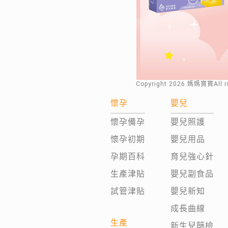
Copyright
2026
.媽媽寶寶All 
懷孕
嬰兒
懷孕備孕
嬰兒照護
懷孕初期
嬰兒用品
孕期百科
育兒強心針
生產津貼
嬰兒副食品
試管津貼
嬰兒新知
成長曲線
生產
新生兒篩檢