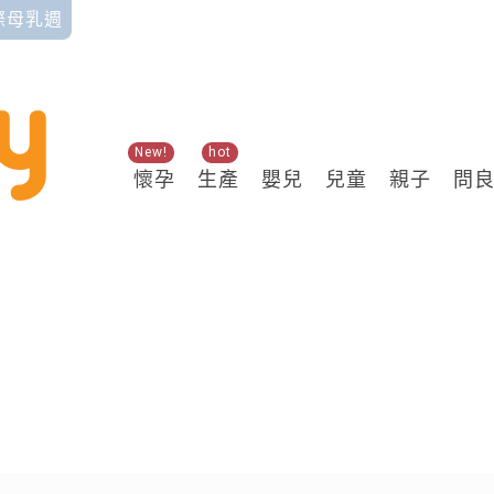
國際母乳週
New!
hot
懷孕
生產
嬰兒
兒童
親子
問
關鍵熱搜