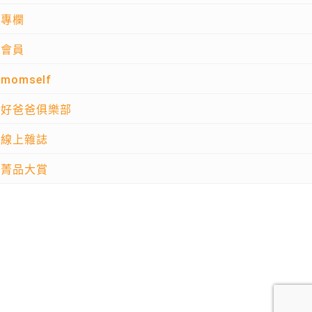
專欄
會員
momself
好爸爸俱樂部
線上雜誌
菁品大賞