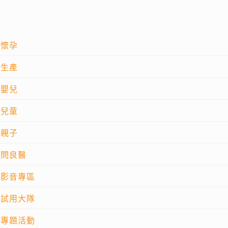
懷孕
生產
嬰兒
兒童
親子
問良醫
影音專區
試用大隊
專題活動