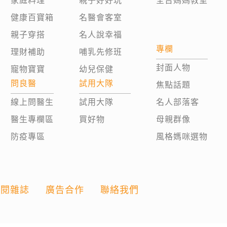
家庭料理
親子好好玩
全台媽媽教室
健康百寶箱
名醫會客室
親子穿搭
名人說幸福
專欄
理財補助
哺乳先修班
封面人物
寵物寶寶
幼兒保健
問良醫
試用大隊
焦點話題
線上問醫生
試用大隊
名人部落客
醫生專欄區
買好物
母親群像
防疫專區
風格媽咪選物
訂閱雜誌
廣告合作
聯絡我們