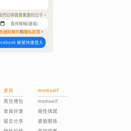
我們記得寶寶重要的日子。
及細則條件
和
隱私政策
。
acebook 帳號快速登入
會員
momself
育兒禮包
momself
會員好康
兩性情感
留言分享
婆媳關係