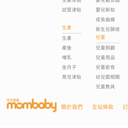
生產津貼
嬰兒副食品
試管津貼
嬰兒新知
成長曲線
生產
新生兒篩檢
兒童
生產
產後
兒童照顧
哺乳
兒童用品
坐月子
兒童飲食
育兒津貼
幼兒園相關
兒童教具
關於我們
全站條款