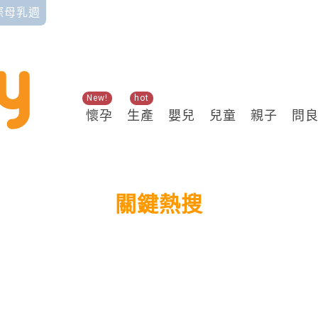
國際母乳週
New!
hot
懷孕
生產
嬰兒
兒童
親子
問
關鍵熱搜