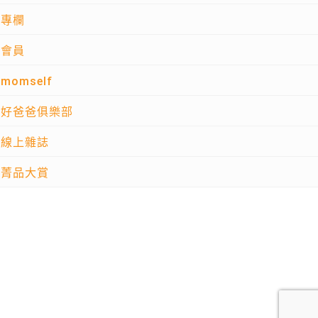
專欄
會員
momself
好爸爸俱樂部
線上雜誌
菁品大賞