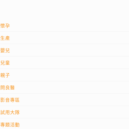
懷孕
生產
嬰兒
兒童
親子
問良醫
影音專區
試用大隊
專題活動