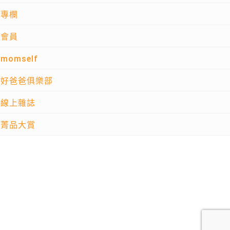
專欄
會員
momself
好爸爸俱樂部
線上雜誌
菁品大賞