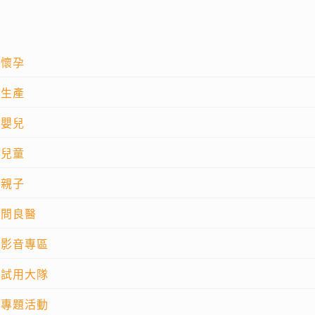
懷孕
生產
嬰兒
兒童
親子
問良醫
影音專區
試用大隊
專題活動