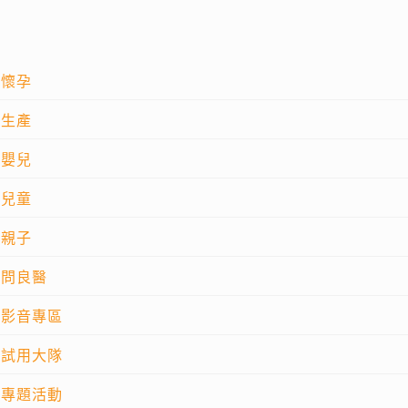
懷孕
生產
嬰兒
兒童
親子
問良醫
影音專區
試用大隊
專題活動