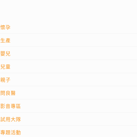
懷孕
生產
嬰兒
兒童
親子
問良醫
影音專區
試用大隊
專題活動