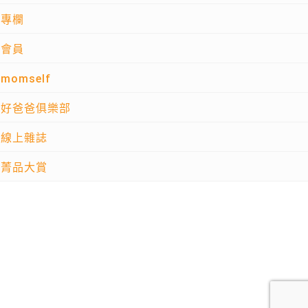
專欄
會員
momself
好爸爸俱樂部
線上雜誌
菁品大賞