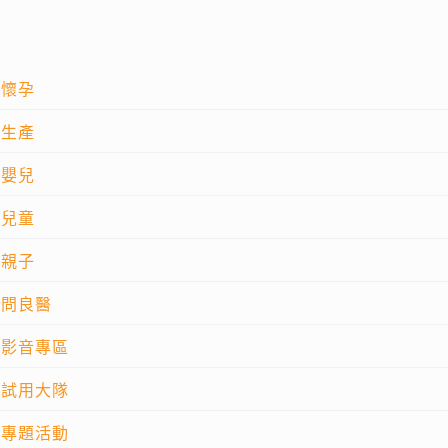
懷孕
生產
嬰兒
兒童
親子
問良醫
影音專區
試用大隊
專題活動