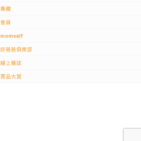
專欄
會員
momself
好爸爸俱樂部
線上雜誌
菁品大賞