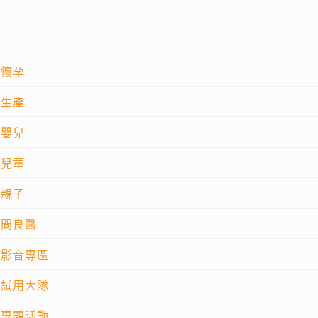
懷孕
生產
嬰兒
兒童
親子
問良醫
影音專區
試用大隊
專題活動