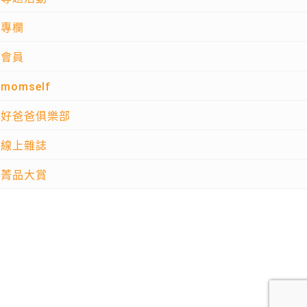
專欄
會員
momself
好爸爸俱樂部
線上雜誌
菁品大賞