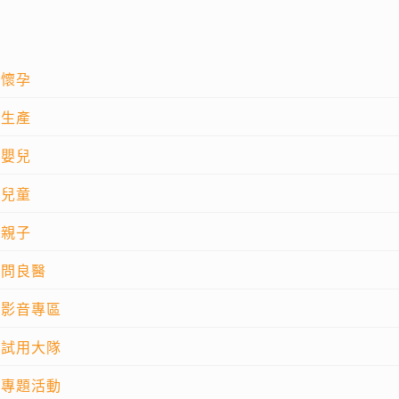
懷孕
生產
嬰兒
兒童
親子
問良醫
影音專區
試用大隊
專題活動