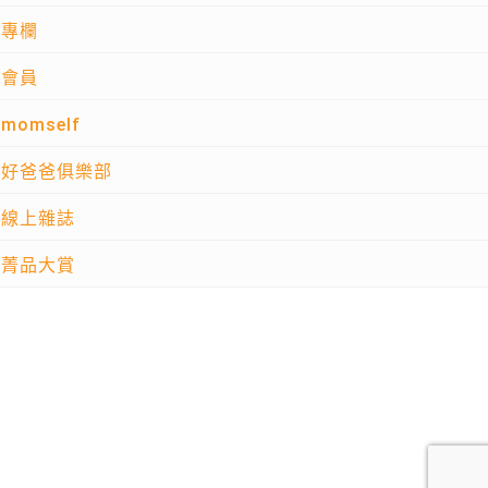
專欄
會員
momself
好爸爸俱樂部
線上雜誌
菁品大賞