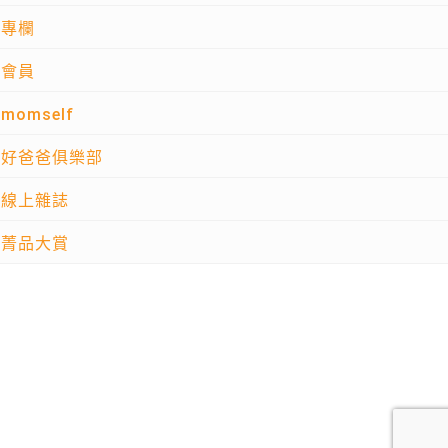
專欄
會員
momself
好爸爸俱樂部
線上雜誌
菁品大賞