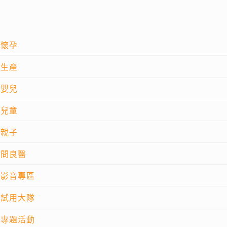
懷孕
生產
嬰兒
兒童
親子
問良醫
影音專區
試用大隊
專題活動