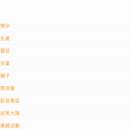
懷孕
生產
嬰兒
兒童
親子
問良醫
影音專區
試用大隊
專題活動