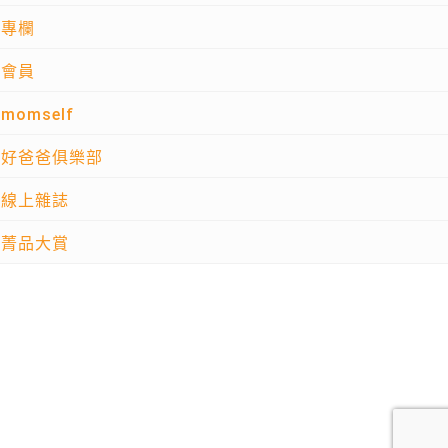
專欄
會員
momself
好爸爸俱樂部
線上雜誌
菁品大賞