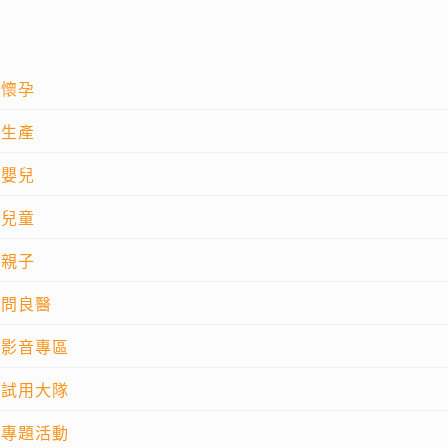
懷孕
生產
嬰兒
兒童
親子
問良醫
影音專區
試用大隊
專題活動