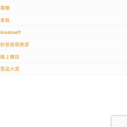
專欄
會員
momself
好爸爸俱樂部
線上雜誌
菁品大賞