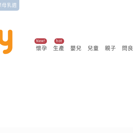
國際母乳週
New!
hot
懷孕
生產
嬰兒
兒童
親子
問
關鍵熱搜