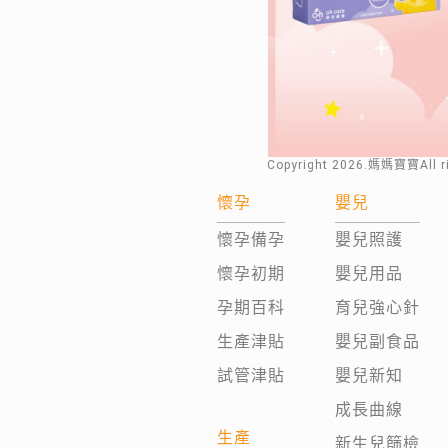
Copyright
2026
.媽媽寶寶All 
懷孕
嬰兒
懷孕備孕
嬰兒照護
懷孕初期
嬰兒用品
孕期百科
育兒強心針
生產津貼
嬰兒副食品
試管津貼
嬰兒新知
成長曲線
生產
新生兒篩檢