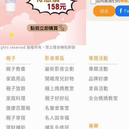
您同意我們的
條款
送出
F
rights reserved.版權所有，禁止擅自轉貼節錄
親子
影音專區
專題活動
親子教養
最新影音企劃
專題活動
家庭用品
開箱育兒好物
品牌好康
親子旅遊
線上媽媽教室
會員活動
家庭料理
親子好好玩
全台媽媽教室
健康百寶箱
名醫會客室
親子穿搭
名人說幸福
專欄
理財補助
哺乳先修班