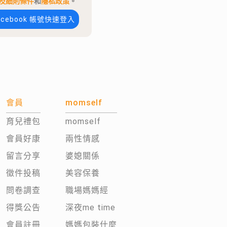
及細則條件
和
隱私政策
。
acebook 帳號快速登入
會員
momself
育兒禮包
momself
會員好康
兩性情感
留言分享
婆媳關係
徵件投稿
美容保養
問卷調查
職場媽媽經
得獎公告
深夜me time
會員註冊
媽媽包裝什麼