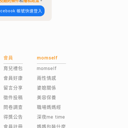
及細則條件
和
隱私政策
。
acebook 帳號快速登入
會員
momself
育兒禮包
momself
會員好康
兩性情感
留言分享
婆媳關係
徵件投稿
美容保養
問卷調查
職場媽媽經
得獎公告
深夜me time
會員註冊
媽媽包裝什麼