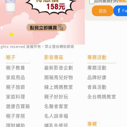
您同意我們的
條款
送出
F
rights reserved.版權所有，禁止擅自轉貼節錄
親子
影音專區
專題活動
親子教養
最新影音企劃
專題活動
家庭用品
開箱育兒好物
品牌好康
親子旅遊
線上媽媽教室
會員活動
家庭料理
親子好好玩
全台媽媽教室
健康百寶箱
名醫會客室
親子穿搭
名人說幸福
專欄
理財補助
哺乳先修班