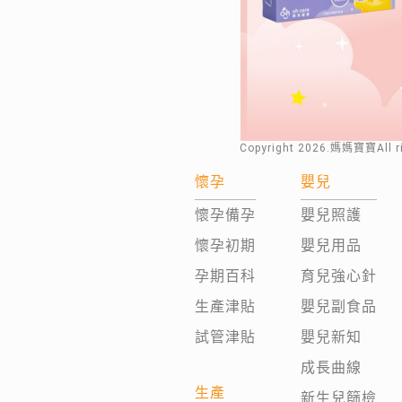
Copyright
2026
.媽媽寶寶All 
懷孕
嬰兒
懷孕備孕
嬰兒照護
懷孕初期
嬰兒用品
孕期百科
育兒強心針
生產津貼
嬰兒副食品
試管津貼
嬰兒新知
成長曲線
生產
新生兒篩檢