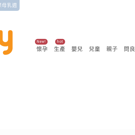
國際母乳週
New!
hot
懷孕
生產
嬰兒
兒童
親子
問
關鍵熱搜