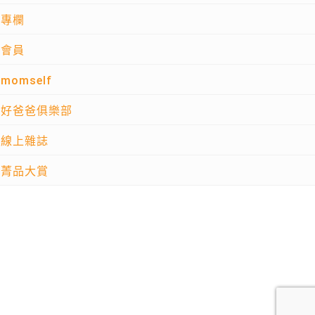
專欄
會員
momself
好爸爸俱樂部
線上雜誌
菁品大賞