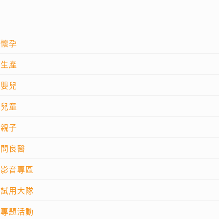
懷孕
生產
嬰兒
兒童
親子
問良醫
影音專區
試用大隊
專題活動