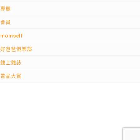
專欄
會員
momself
好爸爸俱樂部
線上雜誌
菁品大賞