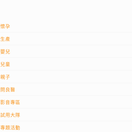
懷孕
生產
嬰兒
兒童
親子
問良醫
影音專區
試用大隊
專題活動