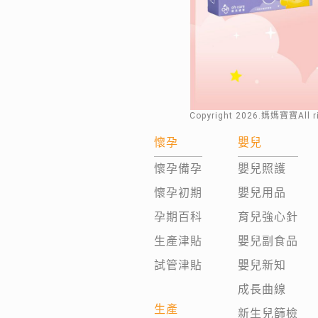
Copyright
2026
.媽媽寶寶All 
懷孕
嬰兒
懷孕備孕
嬰兒照護
懷孕初期
嬰兒用品
孕期百科
育兒強心針
生產津貼
嬰兒副食品
試管津貼
嬰兒新知
成長曲線
生產
新生兒篩檢