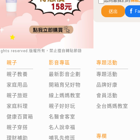
您同意我們的
條款
送出
F
rights reserved.版權所有，禁止擅自轉貼節錄
親子
影音專區
專題活動
親子教養
最新影音企劃
專題活動
家庭用品
開箱育兒好物
品牌好康
親子旅遊
線上媽媽教室
會員活動
家庭料理
親子好好玩
全台媽媽教室
健康百寶箱
名醫會客室
親子穿搭
名人說幸福
專欄
理財補助
哺乳先修班