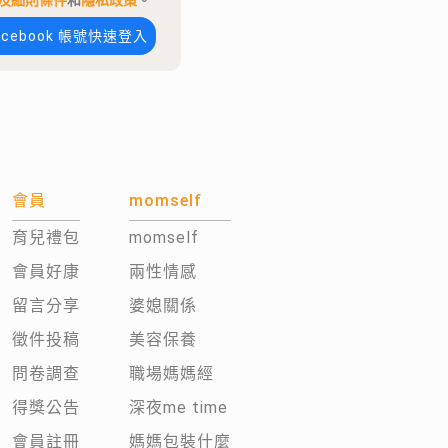
及細則條件
和
隱私政策
。
acebook 帳號快速登入
會員
momself
育兒禮包
momself
會員好康
兩性情感
留言分享
婆媳關係
徵件投稿
美容保養
問卷調查
職場媽媽經
得獎公告
深夜me time
會員註冊
媽媽包裝什麼