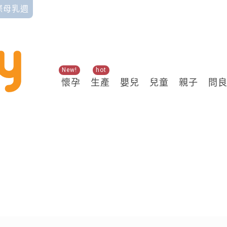
國際母乳週
New!
hot
懷孕
生產
嬰兒
兒童
親子
問
關鍵熱搜