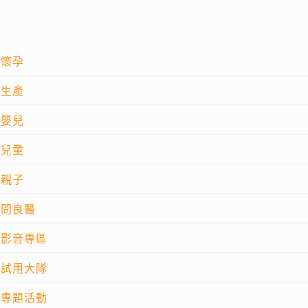
懷孕
生產
嬰兒
兒童
親子
問良醫
影音專區
試用大隊
專題活動