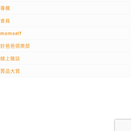
專欄
會員
momself
好爸爸俱樂部
線上雜誌
菁品大賞