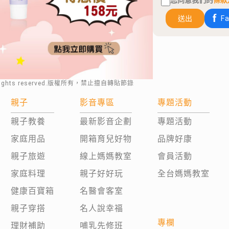
您同意我們的
條款
送出
F
rights reserved.版權所有，禁止擅自轉貼節錄
親子
影音專區
專題活動
親子教養
最新影音企劃
專題活動
家庭用品
開箱育兒好物
品牌好康
親子旅遊
線上媽媽教室
會員活動
家庭料理
親子好好玩
全台媽媽教室
健康百寶箱
名醫會客室
親子穿搭
名人說幸福
專欄
理財補助
哺乳先修班