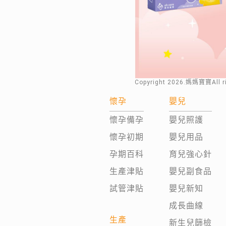
Copyright
2026
.媽媽寶寶All 
懷孕
嬰兒
懷孕備孕
嬰兒照護
懷孕初期
嬰兒用品
孕期百科
育兒強心針
生產津貼
嬰兒副食品
試管津貼
嬰兒新知
成長曲線
生產
新生兒篩檢