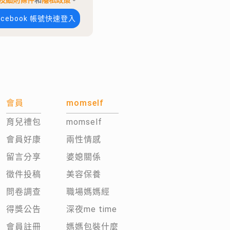
及細則條件
和
隱私政策
。
acebook 帳號快速登入
會員
momself
育兒禮包
momself
會員好康
兩性情感
留言分享
婆媳關係
徵件投稿
美容保養
問卷調查
職場媽媽經
得獎公告
深夜me time
會員註冊
媽媽包裝什麼