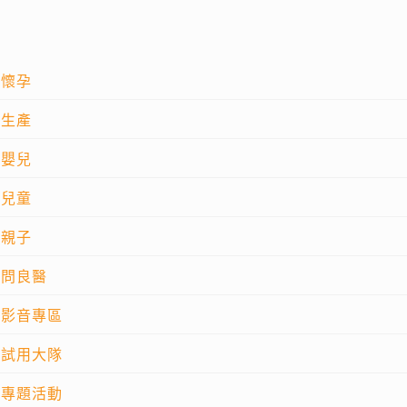
懷孕
生產
嬰兒
兒童
親子
問良醫
影音專區
試用大隊
專題活動