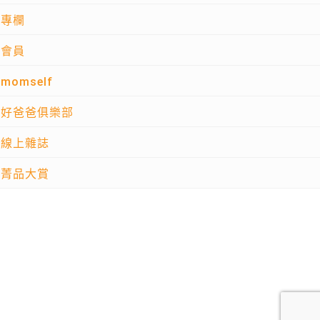
專欄
會員
momself
好爸爸俱樂部
線上雜誌
菁品大賞