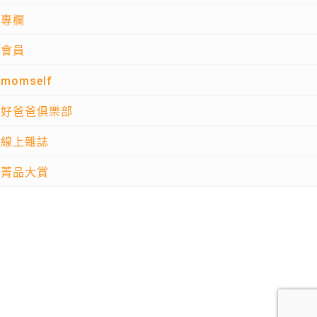
專欄
會員
momself
好爸爸俱樂部
線上雜誌
菁品大賞