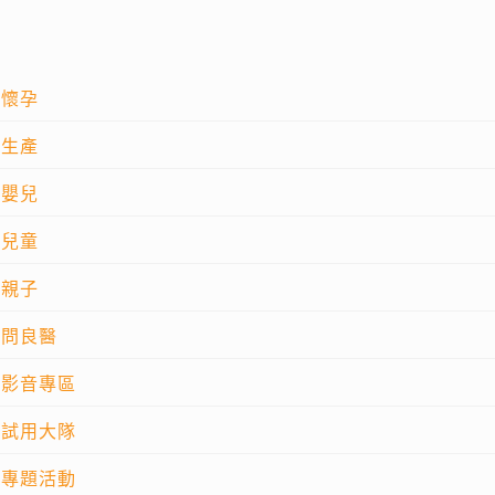
懷孕
生產
嬰兒
兒童
親子
問良醫
影音專區
試用大隊
專題活動