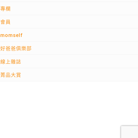
專欄
會員
momself
好爸爸俱樂部
線上雜誌
菁品大賞