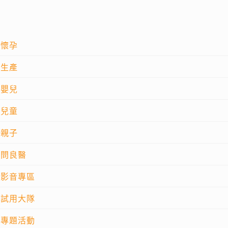
懷孕
生產
嬰兒
兒童
親子
問良醫
影音專區
試用大隊
專題活動