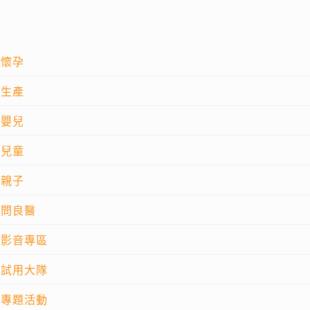
懷孕
生產
嬰兒
兒童
親子
問良醫
影音專區
試用大隊
專題活動