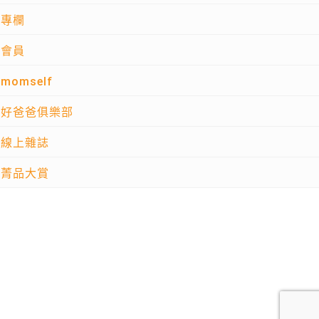
專欄
會員
momself
好爸爸俱樂部
線上雜誌
菁品大賞