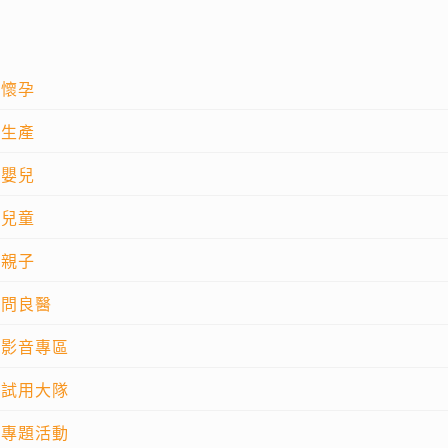
懷孕
生產
嬰兒
兒童
親子
問良醫
影音專區
試用大隊
專題活動