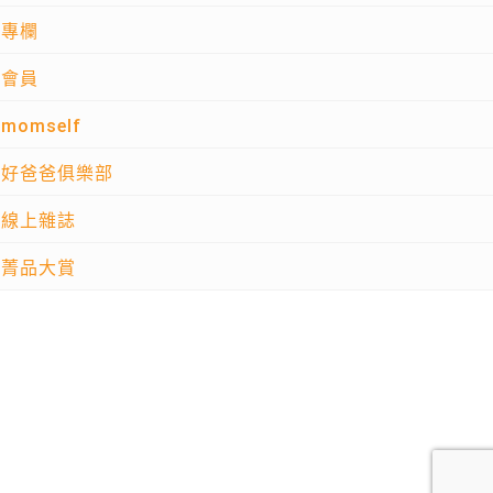
專欄
會員
momself
好爸爸俱樂部
線上雜誌
菁品大賞