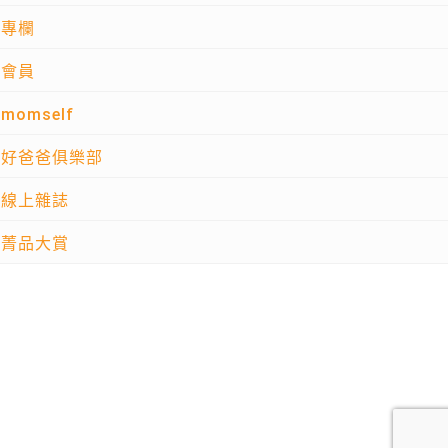
專欄
會員
momself
好爸爸俱樂部
線上雜誌
菁品大賞