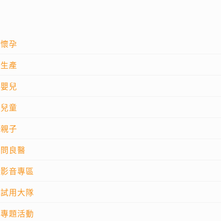
懷孕
生產
嬰兒
兒童
親子
問良醫
影音專區
試用大隊
專題活動