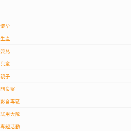
懷孕
生產
嬰兒
兒童
親子
問良醫
影音專區
試用大隊
專題活動