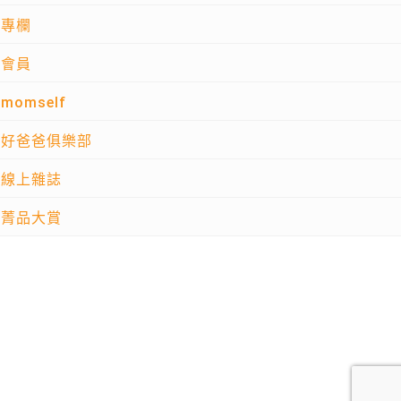
專欄
會員
momself
好爸爸俱樂部
線上雜誌
菁品大賞