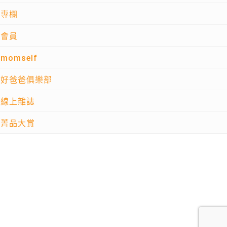
專欄
會員
momself
好爸爸俱樂部
線上雜誌
菁品大賞