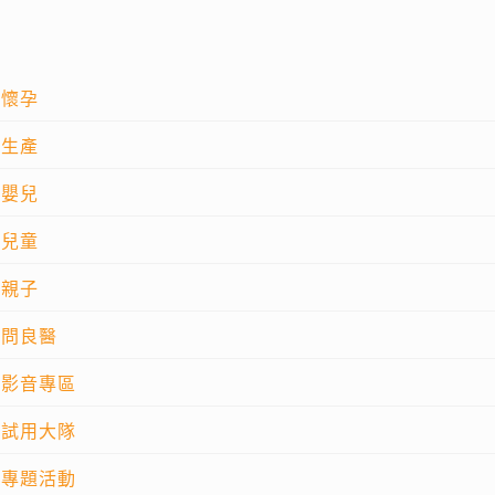
懷孕
生產
嬰兒
兒童
親子
問良醫
影音專區
試用大隊
專題活動