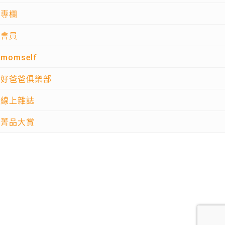
專欄
會員
momself
好爸爸俱樂部
線上雜誌
菁品大賞