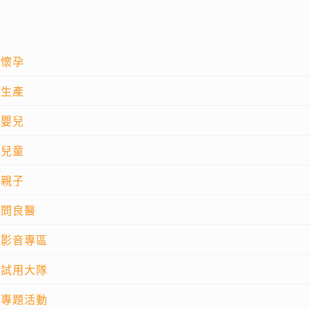
懷孕
生產
嬰兒
兒童
親子
問良醫
影音專區
試用大隊
專題活動