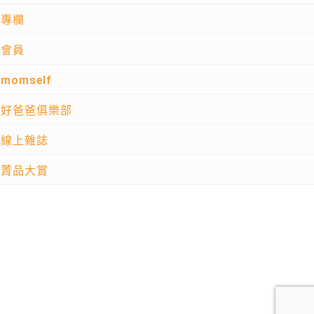
專欄
會員
momself
好爸爸俱樂部
線上雜誌
菁品大賞