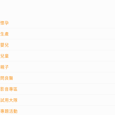
懷孕
生產
嬰兒
兒童
親子
問良醫
影音專區
試用大隊
專題活動