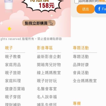
您同意我們的
條款
送出
F
rights reserved.版權所有，禁止擅自轉貼節錄
親子
影音專區
專題活動
親子教養
最新影音企劃
專題活動
家庭用品
開箱育兒好物
品牌好康
親子旅遊
線上媽媽教室
會員活動
家庭料理
親子好好玩
全台媽媽教室
健康百寶箱
名醫會客室
親子穿搭
名人說幸福
專欄
理財補助
哺乳先修班