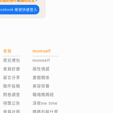
及細則條件
和
隱私政策
。
acebook 帳號快速登入
會員
momself
育兒禮包
momself
會員好康
兩性情感
留言分享
婆媳關係
徵件投稿
美容保養
問卷調查
職場媽媽經
得獎公告
深夜me time
會員註冊
媽媽包裝什麼