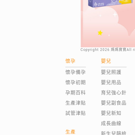
Copyright
2026
.媽媽寶寶All 
懷孕
嬰兒
懷孕備孕
嬰兒照護
懷孕初期
嬰兒用品
孕期百科
育兒強心針
生產津貼
嬰兒副食品
試管津貼
嬰兒新知
成長曲線
生產
新生兒篩檢