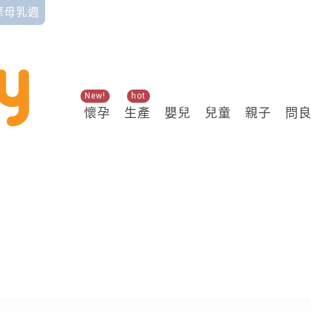
國際母乳週
New!
hot
懷孕
生產
嬰兒
兒童
親子
問
關鍵熱搜