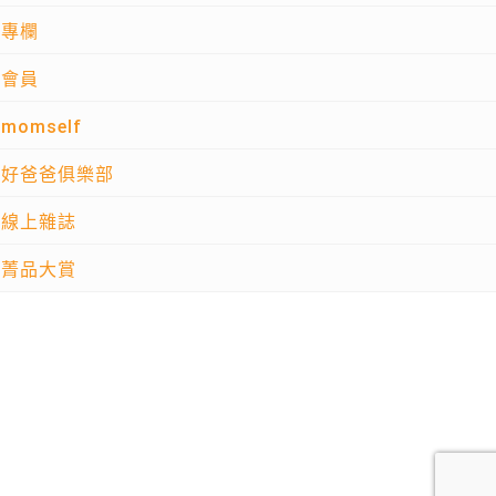
專欄
會員
momself
好爸爸俱樂部
線上雜誌
菁品大賞