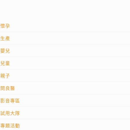
懷孕
生產
嬰兒
兒童
親子
問良醫
影音專區
試用大隊
專題活動