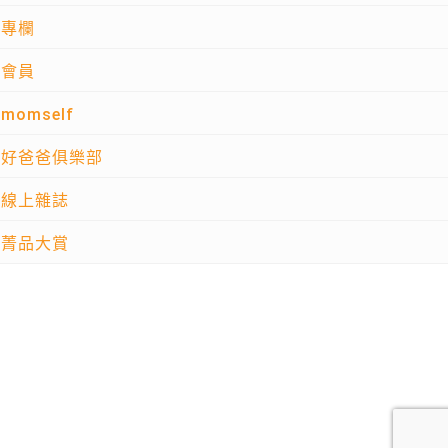
專欄
會員
momself
好爸爸俱樂部
線上雜誌
菁品大賞