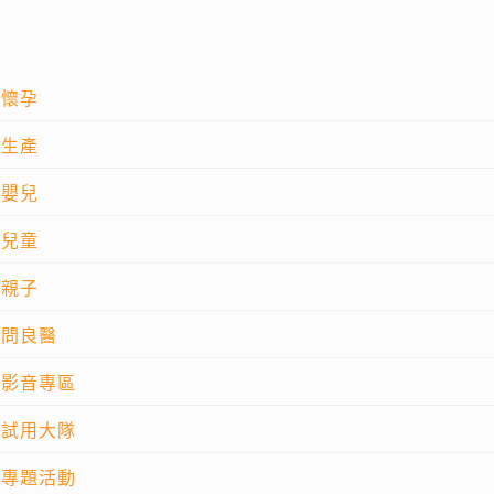
懷孕
生產
嬰兒
兒童
親子
問良醫
影音專區
試用大隊
專題活動