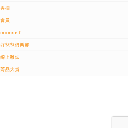
專欄
會員
momself
好爸爸俱樂部
線上雜誌
菁品大賞