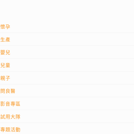
懷孕
生產
嬰兒
兒童
親子
問良醫
影音專區
試用大隊
專題活動