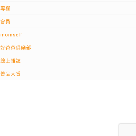
專欄
會員
momself
好爸爸俱樂部
線上雜誌
菁品大賞