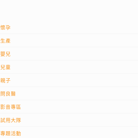
懷孕
生產
嬰兒
兒童
親子
問良醫
影音專區
試用大隊
專題活動