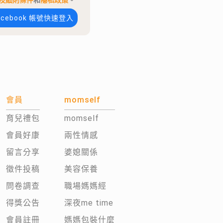
及細則條件
和
隱私政策
。
acebook 帳號快速登入
會員
momself
育兒禮包
momself
會員好康
兩性情感
留言分享
婆媳關係
徵件投稿
美容保養
問卷調查
職場媽媽經
得獎公告
深夜me time
會員註冊
媽媽包裝什麼