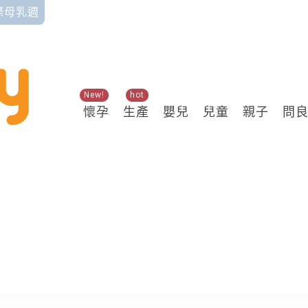
國際母乳週
New!
hot
懷孕
生產
嬰兒
兒童
親子
問
關鍵熱搜