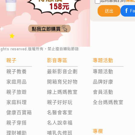
您同意我們的
條款
送出
F
rights reserved.版權所有，禁止擅自轉貼節錄
親子
影音專區
專題活動
親子教養
最新影音企劃
專題活動
家庭用品
開箱育兒好物
品牌好康
親子旅遊
線上媽媽教室
會員活動
家庭料理
親子好好玩
全台媽媽教室
健康百寶箱
名醫會客室
親子穿搭
名人說幸福
專欄
理財補助
哺乳先修班