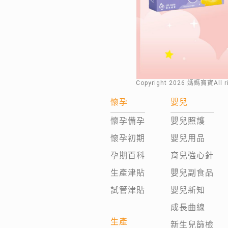
Copyright
2026
.媽媽寶寶All 
懷孕
嬰兒
懷孕備孕
嬰兒照護
懷孕初期
嬰兒用品
孕期百科
育兒強心針
生產津貼
嬰兒副食品
試管津貼
嬰兒新知
成長曲線
生產
新生兒篩檢