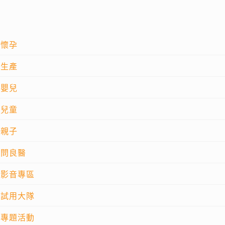
懷孕
生產
嬰兒
兒童
親子
問良醫
影音專區
試用大隊
專題活動