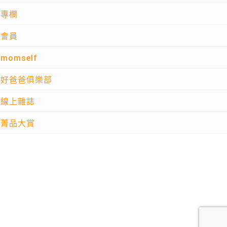
專欄
會員
momself
好爸爸俱樂部
線上雜誌
菁品大賞