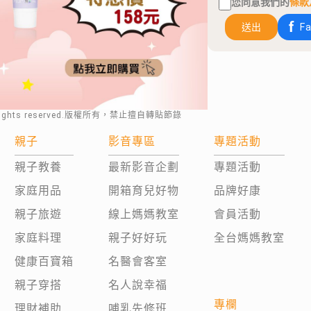
您同意我們的
條款
送出
F
rights reserved.版權所有，禁止擅自轉貼節錄
親子
影音專區
專題活動
親子教養
最新影音企劃
專題活動
家庭用品
開箱育兒好物
品牌好康
親子旅遊
線上媽媽教室
會員活動
家庭料理
親子好好玩
全台媽媽教室
健康百寶箱
名醫會客室
親子穿搭
名人說幸福
專欄
理財補助
哺乳先修班