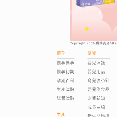
Copyright
2026
.媽媽寶寶All 
懷孕
嬰兒
懷孕備孕
嬰兒照護
懷孕初期
嬰兒用品
孕期百科
育兒強心針
生產津貼
嬰兒副食品
試管津貼
嬰兒新知
成長曲線
生產
新生兒篩檢