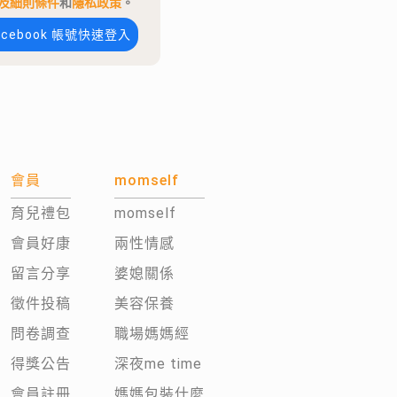
及細則條件
和
隱私政策
。
acebook 帳號快速登入
會員
momself
育兒禮包
momself
會員好康
兩性情感
留言分享
婆媳關係
徵件投稿
美容保養
問卷調查
職場媽媽經
得獎公告
深夜me time
會員註冊
媽媽包裝什麼