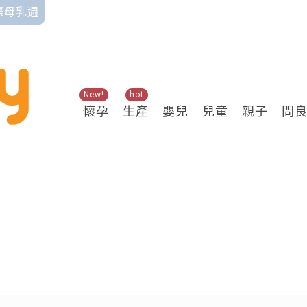
國際母乳週
New!
hot
懷孕
生產
嬰兒
兒童
親子
問
關鍵熱搜