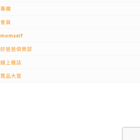
專欄
會員
momself
好爸爸俱樂部
線上雜誌
菁品大賞