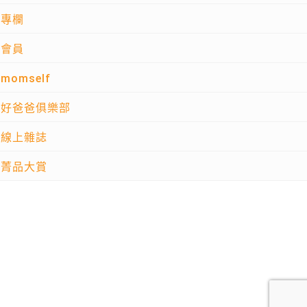
專欄
會員
momself
好爸爸俱樂部
線上雜誌
菁品大賞