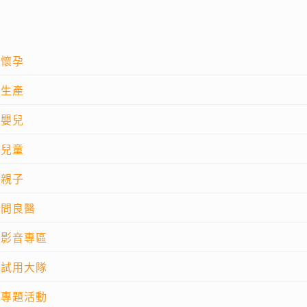
懷孕
生產
嬰兒
兒童
親子
問良醫
影音專區
試用大隊
專題活動