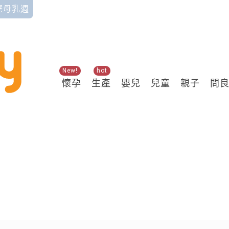
國際母乳週
New!
hot
懷孕
生產
嬰兒
兒童
親子
問
關鍵熱搜