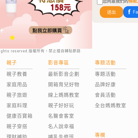
您同意我們的
條款
送出
F
rights reserved.版權所有，禁止擅自轉貼節錄
親子
影音專區
專題活動
親子教養
最新影音企劃
專題活動
家庭用品
開箱育兒好物
品牌好康
親子旅遊
線上媽媽教室
會員活動
家庭料理
親子好好玩
全台媽媽教室
健康百寶箱
名醫會客室
親子穿搭
名人說幸福
專欄
理財補助
哺乳先修班