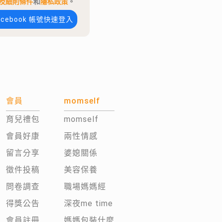
及細則條件
和
隱私政策
。
acebook 帳號快速登入
會員
momself
育兒禮包
momself
會員好康
兩性情感
留言分享
婆媳關係
徵件投稿
美容保養
問卷調查
職場媽媽經
得獎公告
深夜me time
會員註冊
媽媽包裝什麼