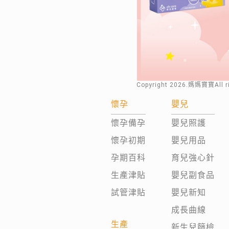
Copyright
2026
.媽媽寶寶All 
懷孕
嬰兒
懷孕備孕
嬰兒照護
懷孕初期
嬰兒用品
孕期百科
育兒強心針
生產津貼
嬰兒副食品
試管津貼
嬰兒新知
成長曲線
生產
新生兒篩檢