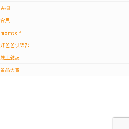
專欄
會員
momself
好爸爸俱樂部
線上雜誌
菁品大賞