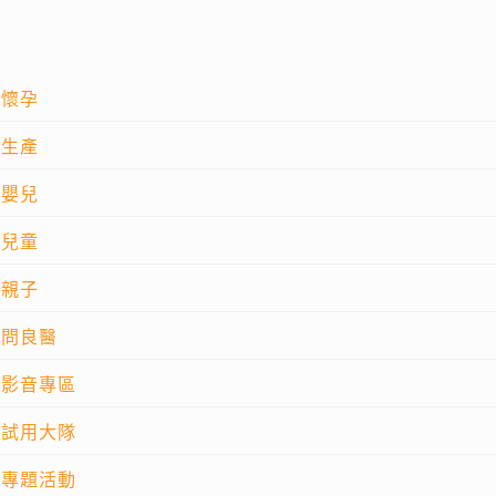
懷孕
生產
嬰兒
兒童
親子
問良醫
影音專區
試用大隊
專題活動