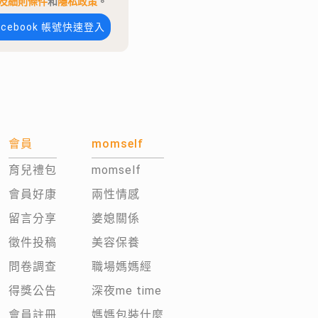
及細則條件
和
隱私政策
。
acebook 帳號快速登入
會員
momself
育兒禮包
momself
會員好康
兩性情感
留言分享
婆媳關係
徵件投稿
美容保養
問卷調查
職場媽媽經
得獎公告
深夜me time
會員註冊
媽媽包裝什麼