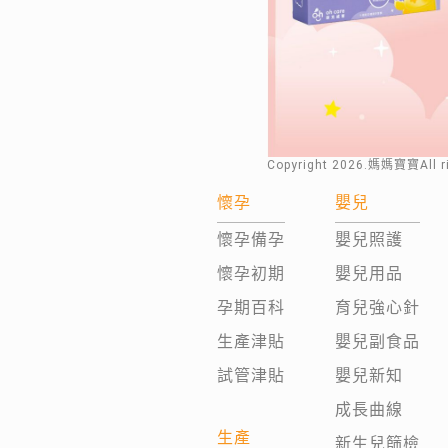
Copyright
2026
.媽媽寶寶All 
懷孕
嬰兒
懷孕備孕
嬰兒照護
懷孕初期
嬰兒用品
孕期百科
育兒強心針
生產津貼
嬰兒副食品
試管津貼
嬰兒新知
成長曲線
生產
新生兒篩檢