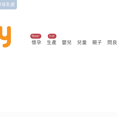
國際母乳週
New!
hot
懷孕
生產
嬰兒
兒童
親子
問
關鍵熱搜