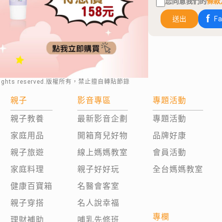
您同意我們的
條款
送出
F
rights reserved.版權所有，禁止擅自轉貼節錄
親子
影音專區
專題活動
親子教養
最新影音企劃
專題活動
家庭用品
開箱育兒好物
品牌好康
親子旅遊
線上媽媽教室
會員活動
家庭料理
親子好好玩
全台媽媽教室
健康百寶箱
名醫會客室
親子穿搭
名人說幸福
專欄
理財補助
哺乳先修班