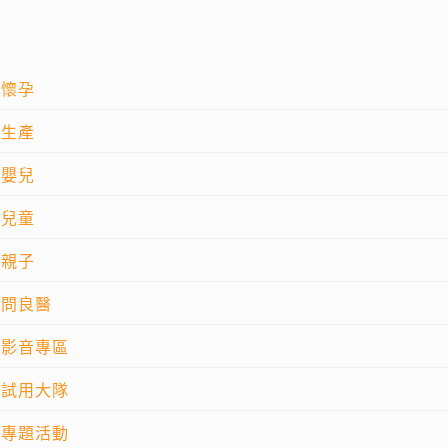
懷孕
生產
嬰兒
兒童
親子
問良醫
影音專區
試用大隊
專題活動