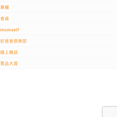
專欄
會員
momself
好爸爸俱樂部
線上雜誌
菁品大賞