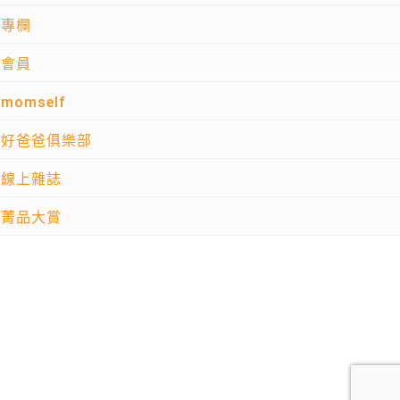
專欄
會員
momself
好爸爸俱樂部
線上雜誌
菁品大賞