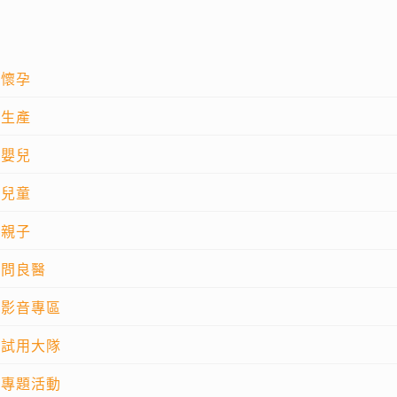
懷孕
生產
嬰兒
兒童
親子
問良醫
影音專區
試用大隊
專題活動